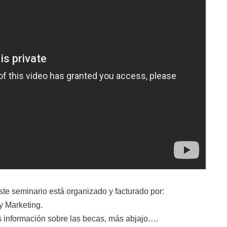
ste seminario está organizado y facturado por:
 Marketing.
 información sobre las becas, más abjajo….